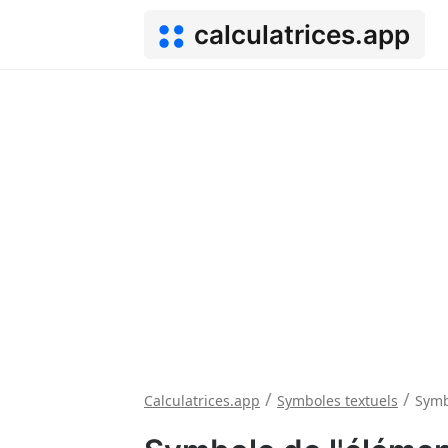
calculatrices.app
/
/
Calculatrices.app
Symboles textuels
Symb