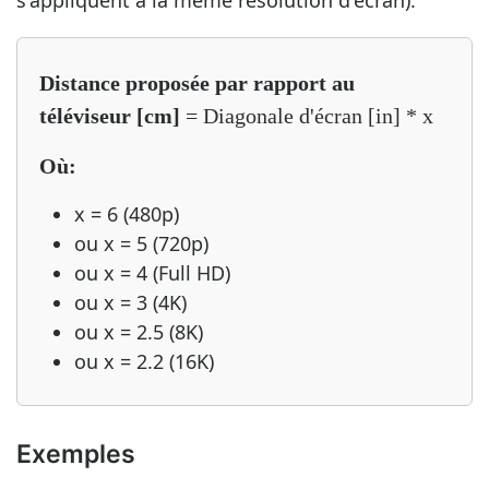
s'appliquent à la même résolution d'écran).
Distance proposée par rapport au
téléviseur [cm]
= Diagonale d'écran [in] * x
Où:
x = 6 (480p)
ou x = 5 (720p)
ou x = 4 (Full HD)
ou x = 3 (4K)
ou x = 2.5 (8K)
ou x = 2.2 (16K)
Exemples