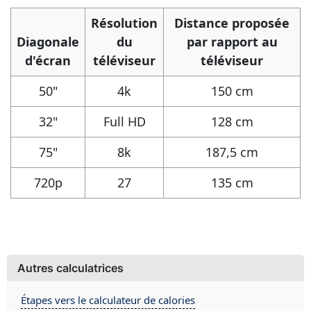
Résolution
Distance proposée
Diagonale
du
par rapport au
d'écran
téléviseur
téléviseur
50"
4k
150 cm
32"
Full HD
128 cm
75"
8k
187,5 cm
720p
27
135 cm
Autres calculatrices
Étapes vers le calculateur de calories